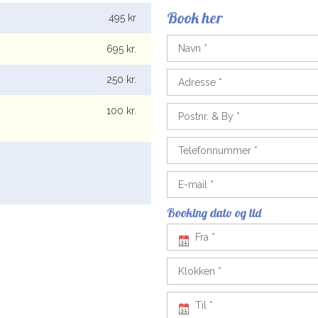
​Book her
495 kr
695 kr.​
250 kr.​
100 kr.​
Booking dato og tid