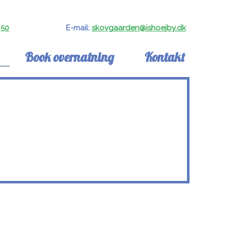
 50
​E-mail:
skovgaarden@ishoejby.dk
Book overnatning
Kontakt