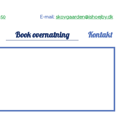
 50
​E-mail:
skovgaarden@ishoejby.dk
Book overnatning
Kontakt